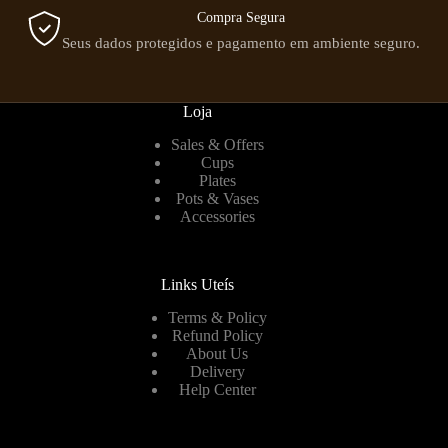
Compra Segura
Seus dados protegidos e pagamento em ambiente seguro.
Loja
Sales & Offers
Cups
Plates
Pots & Vases
Accessories
Links Uteís
Terms & Policy
Refund Policy
About Us
Delivery
Help Center