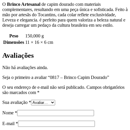
O
Brinco Artesanal
de capim dourado com materiais
complementares, resultando em uma peça única e sofisticada. Feito à
mão por artesãs do Tocantins, cada colar reflete exclusividade,
Leveza e elegancia. é perfeito para quem valoriza a beleza natural e
deseja carregar um pedaço da cultura brasileira em seu estilo.
Peso
150,000 g
Dimensões
11 × 16 × 6 cm
Avaliações
Não há avaliações ainda.
Seja o primeiro a avaliar “0817 – Brinco Capim Dourado”
O seu endereço de e-mail não será publicado.
Campos obrigatórios
são marcados com
*
Sua avaliação
*
Nome
*
E-mail
*