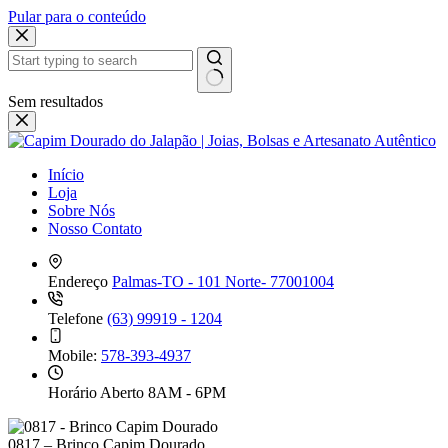
Pular para o conteúdo
Sem resultados
Início
Loja
Sobre Nós
Nosso Contato
Endereço
Palmas-TO - 101 Norte- 77001004
Telefone
(63) 99919 - 1204
Mobile:
578-393-4937
Horário Aberto
8AM - 6PM
0817 – Brinco Capim Dourado