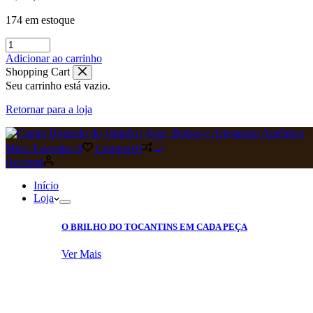
174 em estoque
Pulseira
de
Adicionar ao carrinho
Capim
Shopping Cart
Dourado
Seu carrinho está vazio.
Trançado
Colorido
Retornar para a loja
quantidade
Meus Favoritos
0
Compare
0
Account
Início
Loja
O BRILHO DO TOCANTINS EM CADA PEÇA
Ver Mais